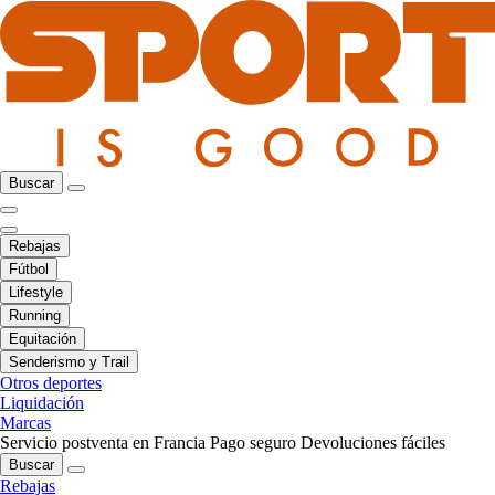
Buscar
Rebajas
Fútbol
Lifestyle
Running
Equitación
Senderismo y Trail
Otros deportes
Liquidación
Marcas
Servicio postventa en Francia
Pago seguro
Devoluciones fáciles
Buscar
Rebajas