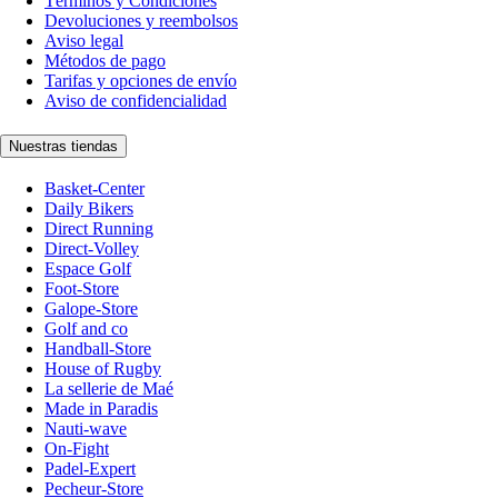
Términos y Condiciones
Devoluciones y reembolsos
Aviso legal
Métodos de pago
Tarifas y opciones de envío
Aviso de confidencialidad
Nuestras tiendas
Basket-Center
Daily Bikers
Direct Running
Direct-Volley
Espace Golf
Foot-Store
Galope-Store
Golf and co
Handball-Store
House of Rugby
La sellerie de Maé
Made in Paradis
Nauti-wave
On-Fight
Padel-Expert
Pecheur-Store