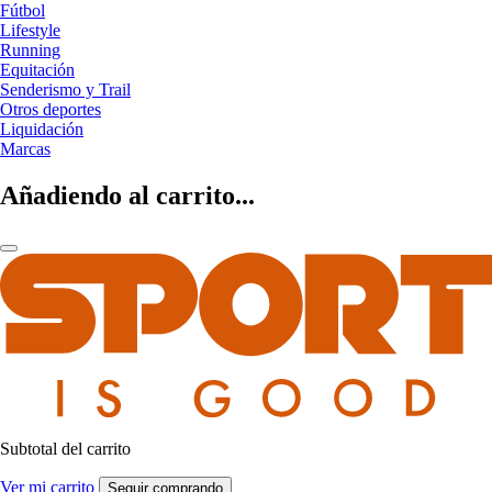
Fútbol
Lifestyle
Running
Equitación
Senderismo y Trail
Otros deportes
Liquidación
Marcas
Añadiendo al carrito...
Subtotal del carrito
Ver mi carrito
Seguir comprando