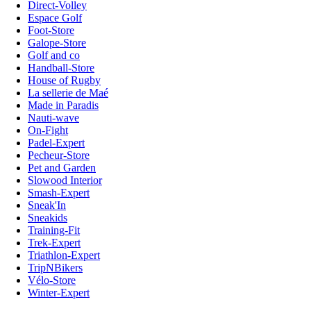
Direct-Volley
Espace Golf
Foot-Store
Galope-Store
Golf and co
Handball-Store
House of Rugby
La sellerie de Maé
Made in Paradis
Nauti-wave
On-Fight
Padel-Expert
Pecheur-Store
Pet and Garden
Slowood Interior
Smash-Expert
Sneak'In
Sneakids
Training-Fit
Trek-Expert
Triathlon-Expert
TripNBikers
Vélo-Store
Winter-Expert