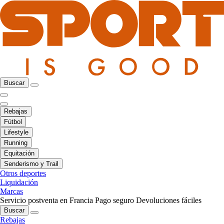
Buscar
Rebajas
Fútbol
Lifestyle
Running
Equitación
Senderismo y Trail
Otros deportes
Liquidación
Marcas
Servicio postventa en Francia
Pago seguro
Devoluciones fáciles
Buscar
Rebajas