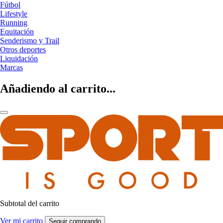
Fútbol
Lifestyle
Running
Equitación
Senderismo y Trail
Otros deportes
Liquidación
Marcas
Añadiendo al carrito...
Subtotal del carrito
Ver mi carrito
Seguir comprando