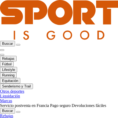
Buscar
Rebajas
Fútbol
Lifestyle
Running
Equitación
Senderismo y Trail
Otros deportes
Liquidación
Marcas
Servicio postventa en Francia
Pago seguro
Devoluciones fáciles
Buscar
Rebajas