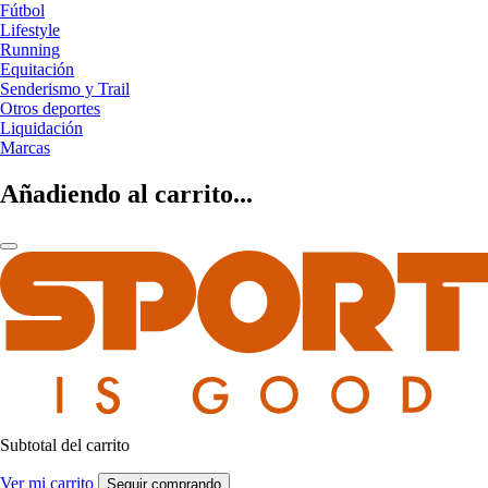
Fútbol
Lifestyle
Running
Equitación
Senderismo y Trail
Otros deportes
Liquidación
Marcas
Añadiendo al carrito...
Subtotal del carrito
Ver mi carrito
Seguir comprando