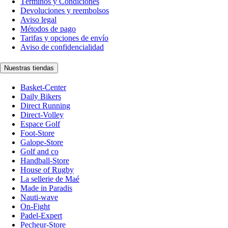
Términos y Condiciones
Devoluciones y reembolsos
Aviso legal
Métodos de pago
Tarifas y opciones de envío
Aviso de confidencialidad
Nuestras tiendas
Basket-Center
Daily Bikers
Direct Running
Direct-Volley
Espace Golf
Foot-Store
Galope-Store
Golf and co
Handball-Store
House of Rugby
La sellerie de Maé
Made in Paradis
Nauti-wave
On-Fight
Padel-Expert
Pecheur-Store