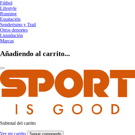
Fútbol
Lifestyle
Running
Equitación
Senderismo y Trail
Otros deportes
Liquidación
Marcas
Añadiendo al carrito...
Subtotal del carrito
Ver mi carrito
Seguir comprando