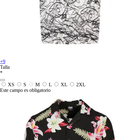
+9
Talla
*
XS
S
M
L
XL
2XL
Este campo es obligatorio