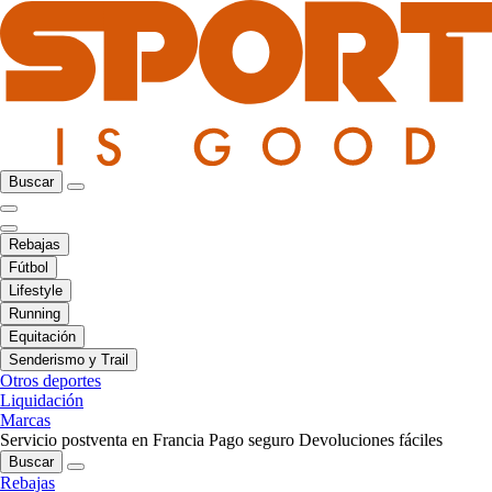
Buscar
Rebajas
Fútbol
Lifestyle
Running
Equitación
Senderismo y Trail
Otros deportes
Liquidación
Marcas
Servicio postventa en Francia
Pago seguro
Devoluciones fáciles
Buscar
Rebajas