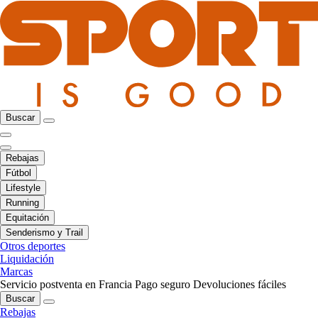
Buscar
Rebajas
Fútbol
Lifestyle
Running
Equitación
Senderismo y Trail
Otros deportes
Liquidación
Marcas
Servicio postventa en Francia
Pago seguro
Devoluciones fáciles
Buscar
Rebajas