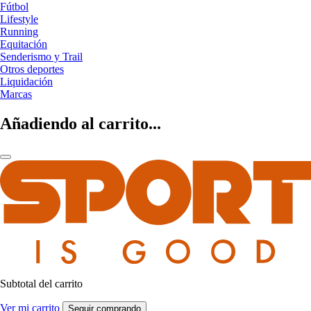
Fútbol
Lifestyle
Running
Equitación
Senderismo y Trail
Otros deportes
Liquidación
Marcas
Añadiendo al carrito...
Subtotal del carrito
Ver mi carrito
Seguir comprando