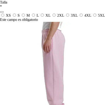
Talla
*
XS
S
M
L
XL
2XL
3XL
4XL
5XL
Este campo es obligatorio