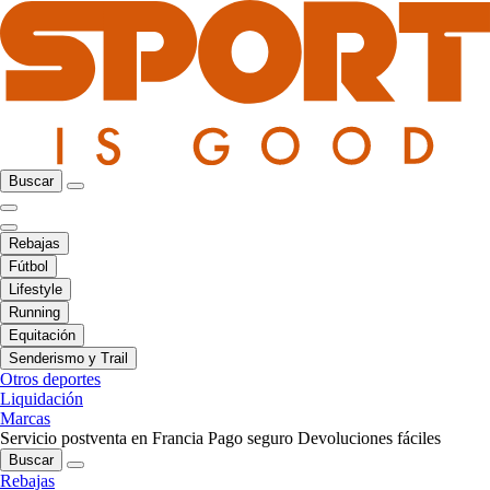
Buscar
Rebajas
Fútbol
Lifestyle
Running
Equitación
Senderismo y Trail
Otros deportes
Liquidación
Marcas
Servicio postventa en Francia
Pago seguro
Devoluciones fáciles
Buscar
Rebajas