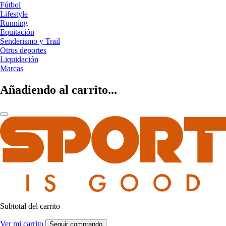
Fútbol
Lifestyle
Running
Equitación
Senderismo y Trail
Otros deportes
Liquidación
Marcas
Añadiendo al carrito...
Subtotal del carrito
Ver mi carrito
Seguir comprando