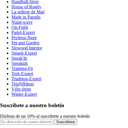
Handball-Store
House of Rugby
La sellerie de Maé
Made in Paradis
Nauti-wave
On-Fight
Padel-Expert
Pecheur-Store
Pet and Garden
Slowood Interior
Smash-Expert
Sneak'In
Sneakids
Training-Fit
Trek-Expert
Triathlon-Expert
TripNBikers
Vélo-Store
Winter-Expert
Suscríbete a nuestro boletín
Disfruta de un 10% al suscribirte a nuestro boletín
Suscribirse