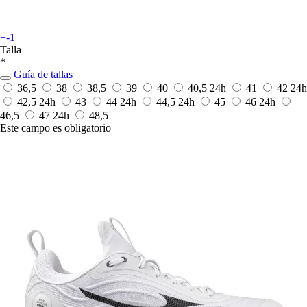
+-1
Talla
*
Guía de tallas
36,5
38
38,5
39
40
40,5
24h
41
42
24h
42,5
24h
43
44
24h
44,5
24h
45
46
24h
46,5
47
24h
48,5
Este campo es obligatorio