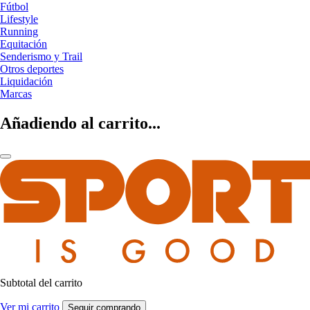
Fútbol
Lifestyle
Running
Equitación
Senderismo y Trail
Otros deportes
Liquidación
Marcas
Añadiendo al carrito...
Subtotal del carrito
Ver mi carrito
Seguir comprando