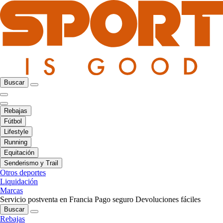
Buscar
Rebajas
Fútbol
Lifestyle
Running
Equitación
Senderismo y Trail
Otros deportes
Liquidación
Marcas
Servicio postventa en Francia
Pago seguro
Devoluciones fáciles
Buscar
Rebajas