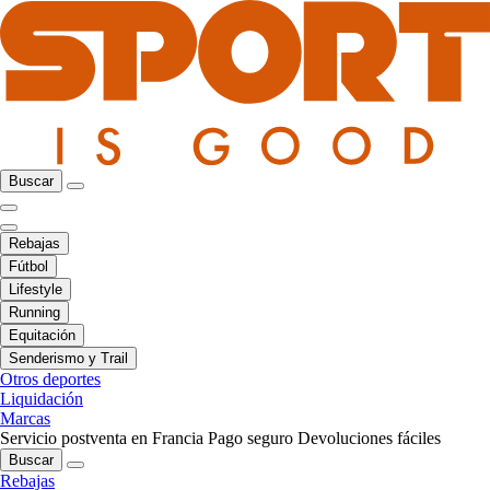
Buscar
Rebajas
Fútbol
Lifestyle
Running
Equitación
Senderismo y Trail
Otros deportes
Liquidación
Marcas
Servicio postventa en Francia
Pago seguro
Devoluciones fáciles
Buscar
Rebajas