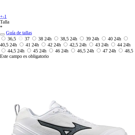
+-1
Talla
*
Guía de tallas
36,5
37
38
24h
38,5
24h
39
24h
40
24h
40,5
24h
41
24h
42
24h
42,5
24h
43
24h
44
24h
44,5
24h
45
24h
46
24h
46,5
24h
47
24h
48,5
Este campo es obligatorio