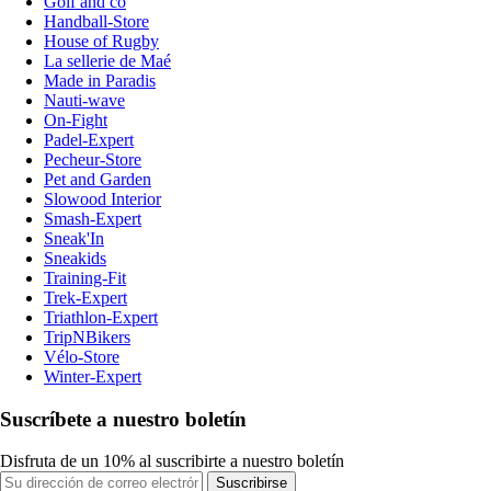
Golf and co
Handball-Store
House of Rugby
La sellerie de Maé
Made in Paradis
Nauti-wave
On-Fight
Padel-Expert
Pecheur-Store
Pet and Garden
Slowood Interior
Smash-Expert
Sneak'In
Sneakids
Training-Fit
Trek-Expert
Triathlon-Expert
TripNBikers
Vélo-Store
Winter-Expert
Suscríbete a nuestro boletín
Disfruta de un 10% al suscribirte a nuestro boletín
Suscribirse