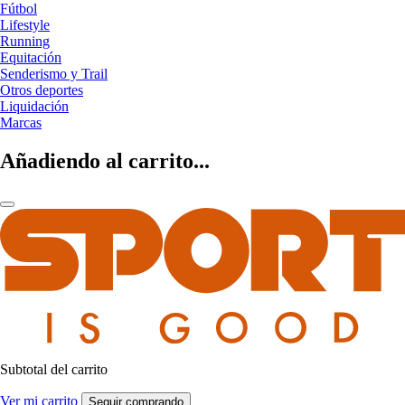
Fútbol
Lifestyle
Running
Equitación
Senderismo y Trail
Otros deportes
Liquidación
Marcas
Añadiendo al carrito...
Subtotal del carrito
Ver mi carrito
Seguir comprando