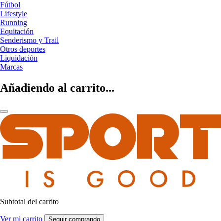
Fútbol
Lifestyle
Running
Equitación
Senderismo y Trail
Otros deportes
Liquidación
Marcas
Añadiendo al carrito...
Subtotal del carrito
Ver mi carrito
Seguir comprando