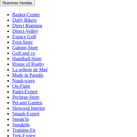
Nuestras tiendas
Basket-Center
Daily Bikers
Direct Running
Direct-Volley
Espace Golf
Foot-Store
Galope-Store
Golf and co
Handball-Store
House of Rugby
La sellerie de Maé
Made in Paradis
Nauti-wave
On-Fight
Padel-Expert
Pecheur-Store
Pet and Garden
Slowood Interior
Smash-Expert
Sneak'In
Sneakids
Training-Fit
Trek-Expert