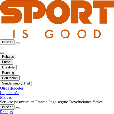
Buscar
Rebajas
Fútbol
Lifestyle
Running
Equitación
Senderismo y Trail
Otros deportes
Liquidación
Marcas
Servicio postventa en Francia
Pago seguro
Devoluciones fáciles
Buscar
Rebajas