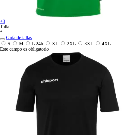
+3
Talla
*
Guía de tallas
S
M
L
24h
XL
2XL
3XL
4XL
Este campo es obligatorio