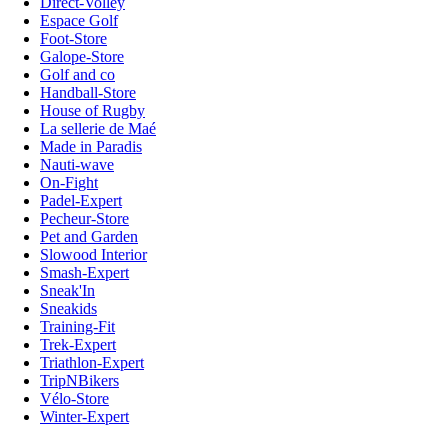
Direct-Volley
Espace Golf
Foot-Store
Galope-Store
Golf and co
Handball-Store
House of Rugby
La sellerie de Maé
Made in Paradis
Nauti-wave
On-Fight
Padel-Expert
Pecheur-Store
Pet and Garden
Slowood Interior
Smash-Expert
Sneak'In
Sneakids
Training-Fit
Trek-Expert
Triathlon-Expert
TripNBikers
Vélo-Store
Winter-Expert