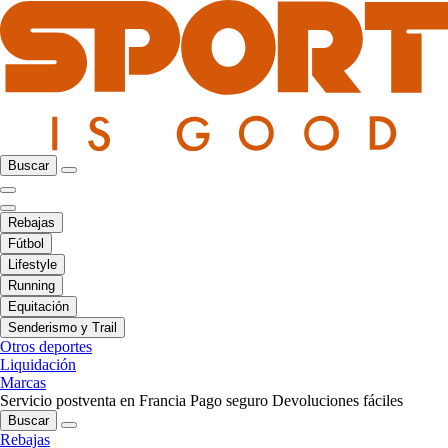
Buscar
Rebajas
Fútbol
Lifestyle
Running
Equitación
Senderismo y Trail
Otros deportes
Liquidación
Marcas
Servicio postventa en Francia
Pago seguro
Devoluciones fáciles
Buscar
Rebajas