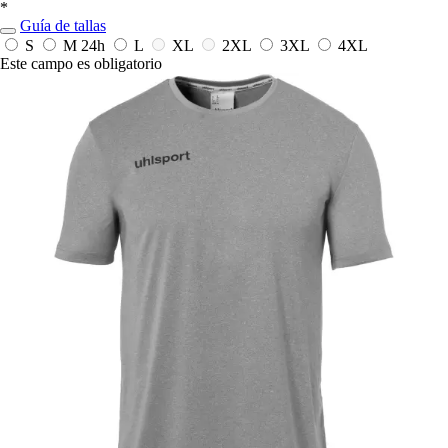
*
Guía de tallas
S
M
24h
L
XL
2XL
3XL
4XL
Este campo es obligatorio