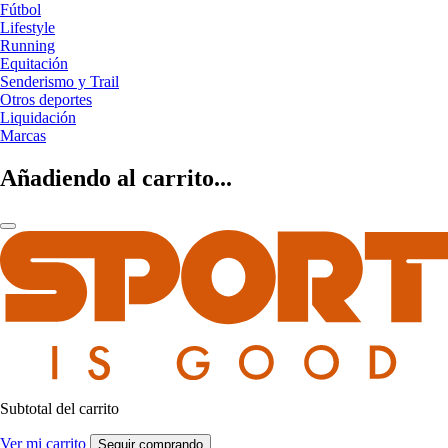
Fútbol
Lifestyle
Running
Equitación
Senderismo y Trail
Otros deportes
Liquidación
Marcas
Añadiendo al carrito...
Subtotal del carrito
Ver mi carrito
Seguir comprando