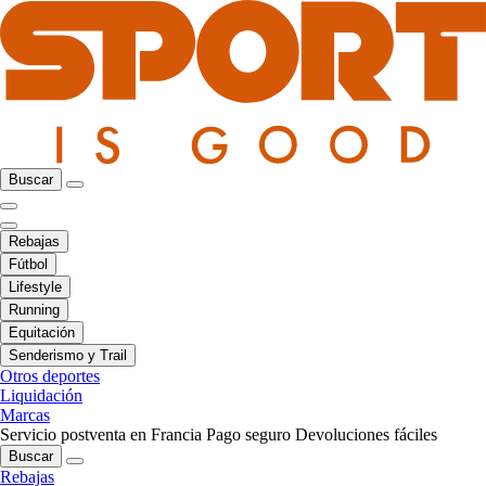
Buscar
Rebajas
Fútbol
Lifestyle
Running
Equitación
Senderismo y Trail
Otros deportes
Liquidación
Marcas
Servicio postventa en Francia
Pago seguro
Devoluciones fáciles
Buscar
Rebajas