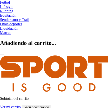
Fútbol
Lifestyle
Running
Equitación
Senderismo y Trail
Otros deportes
Liquidación
Marcas
Añadiendo al carrito...
Subtotal del carrito
Ver mi carrito
Seguir comprando