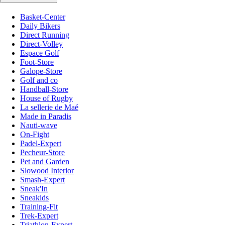
Basket-Center
Daily Bikers
Direct Running
Direct-Volley
Espace Golf
Foot-Store
Galope-Store
Golf and co
Handball-Store
House of Rugby
La sellerie de Maé
Made in Paradis
Nauti-wave
On-Fight
Padel-Expert
Pecheur-Store
Pet and Garden
Slowood Interior
Smash-Expert
Sneak'In
Sneakids
Training-Fit
Trek-Expert
Triathlon-Expert