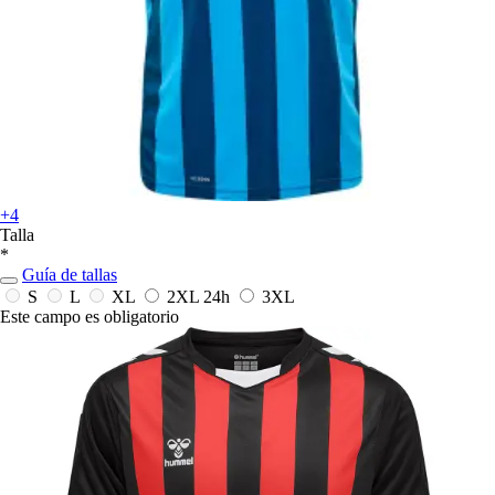
+4
Talla
*
Guía de tallas
S
L
XL
2XL
24h
3XL
Este campo es obligatorio