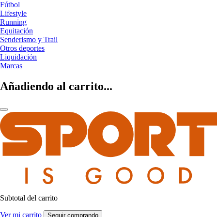
Fútbol
Lifestyle
Running
Equitación
Senderismo y Trail
Otros deportes
Liquidación
Marcas
Añadiendo al carrito...
Subtotal del carrito
Ver mi carrito
Seguir comprando