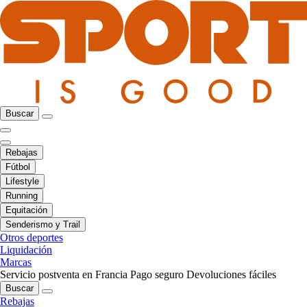
Buscar
Rebajas
Fútbol
Lifestyle
Running
Equitación
Senderismo y Trail
Otros deportes
Liquidación
Marcas
Servicio postventa en Francia
Pago seguro
Devoluciones fáciles
Buscar
Rebajas