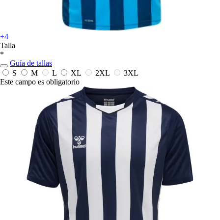
+4
Talla
*
Guía de tallas
S
M
L
XL
2XL
3XL
Este campo es obligatorio