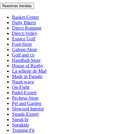
Nuestras tiendas
Basket-Center
Daily Bikers
Direct Running
Direct-Volley
Espace Golf
Foot-Store
Galope-Store
Golf and co
Handball-Store
House of Rugby
La sellerie de Maé
Made in Paradis
Nauti-wave
On-Fight
Padel-Expert
Pecheur-Store
Pet and Garden
Slowood Interior
Smash-Expert
Sneak'In
Sneakids
Training-Fit