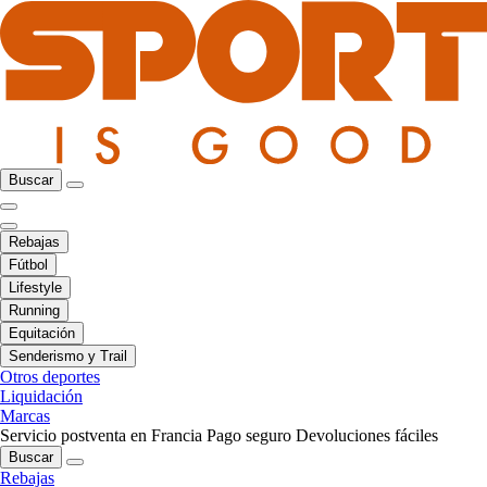
Buscar
Rebajas
Fútbol
Lifestyle
Running
Equitación
Senderismo y Trail
Otros deportes
Liquidación
Marcas
Servicio postventa en Francia
Pago seguro
Devoluciones fáciles
Buscar
Rebajas