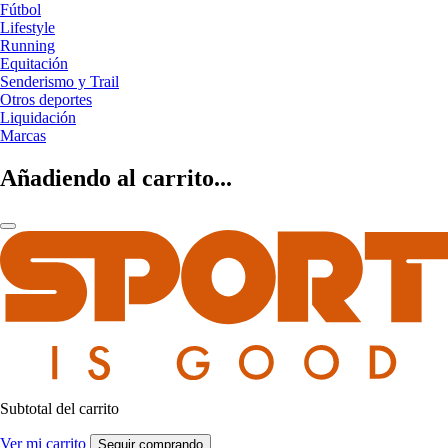
Fútbol
Lifestyle
Running
Equitación
Senderismo y Trail
Otros deportes
Liquidación
Marcas
Añadiendo al carrito...
Subtotal del carrito
Ver mi carrito
Seguir comprando