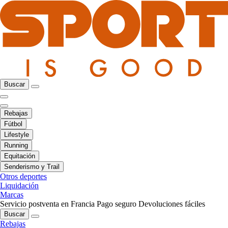
Buscar
Rebajas
Fútbol
Lifestyle
Running
Equitación
Senderismo y Trail
Otros deportes
Liquidación
Marcas
Servicio postventa en Francia
Pago seguro
Devoluciones fáciles
Buscar
Rebajas