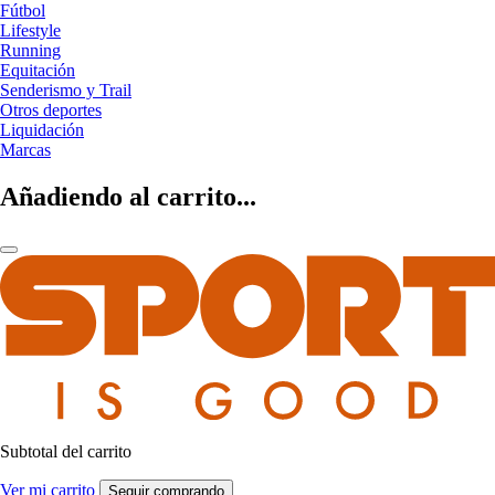
Fútbol
Lifestyle
Running
Equitación
Senderismo y Trail
Otros deportes
Liquidación
Marcas
Añadiendo al carrito...
Subtotal del carrito
Ver mi carrito
Seguir comprando