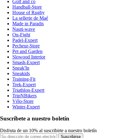
Golf and co
Handball-Store
House of Rugby
La sellerie de Maé
Made in Paradis
Nauti-wave
On-Fight
Padel-Expert
Pecheur-Store
Pet and Garden
Slowood Interior
Smash-Expert
Sneak'In
Sneakids
Training-Fit
Trek-Expert
Triathlon-Expert
TripNBikers
Vélo-Store
Winter-Expert
Suscríbete a nuestro boletín
Disfruta de un 10% al suscribirte a nuestro boletín
Suscribirse