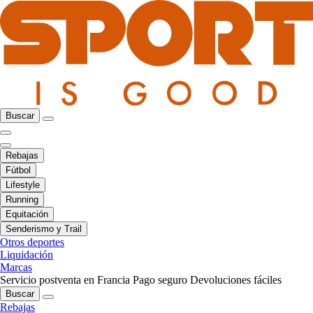
Buscar
Rebajas
Fútbol
Lifestyle
Running
Equitación
Senderismo y Trail
Otros deportes
Liquidación
Marcas
Servicio postventa en Francia
Pago seguro
Devoluciones fáciles
Buscar
Rebajas