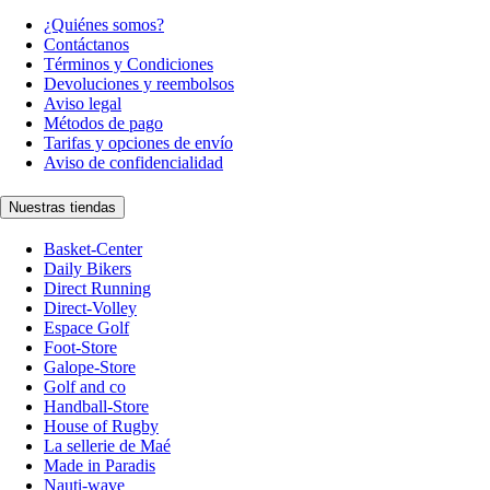
¿Quiénes somos?
Contáctanos
Términos y Condiciones
Devoluciones y reembolsos
Aviso legal
Métodos de pago
Tarifas y opciones de envío
Aviso de confidencialidad
Nuestras tiendas
Basket-Center
Daily Bikers
Direct Running
Direct-Volley
Espace Golf
Foot-Store
Galope-Store
Golf and co
Handball-Store
House of Rugby
La sellerie de Maé
Made in Paradis
Nauti-wave