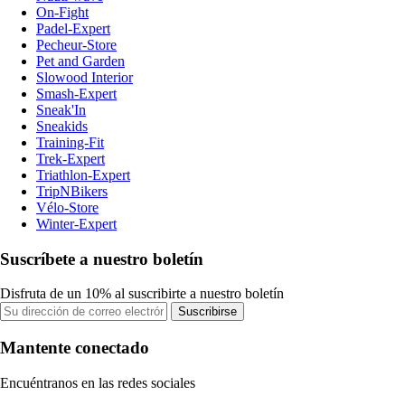
On-Fight
Padel-Expert
Pecheur-Store
Pet and Garden
Slowood Interior
Smash-Expert
Sneak'In
Sneakids
Training-Fit
Trek-Expert
Triathlon-Expert
TripNBikers
Vélo-Store
Winter-Expert
Suscríbete a nuestro boletín
Disfruta de un 10% al suscribirte a nuestro boletín
Suscribirse
Mantente conectado
Encuéntranos en las redes sociales