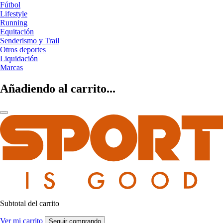
Fútbol
Lifestyle
Running
Equitación
Senderismo y Trail
Otros deportes
Liquidación
Marcas
Añadiendo al carrito...
Subtotal del carrito
Ver mi carrito
Seguir comprando