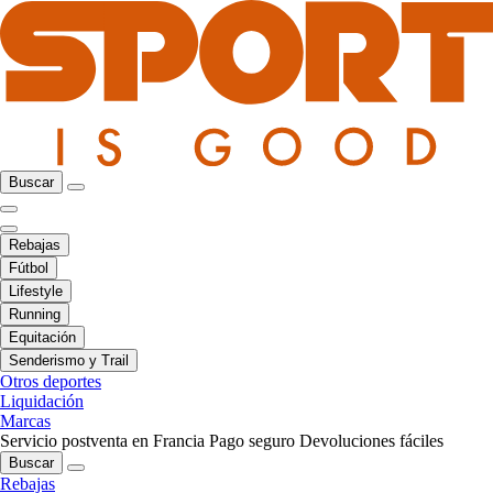
Buscar
Rebajas
Fútbol
Lifestyle
Running
Equitación
Senderismo y Trail
Otros deportes
Liquidación
Marcas
Servicio postventa en Francia
Pago seguro
Devoluciones fáciles
Buscar
Rebajas