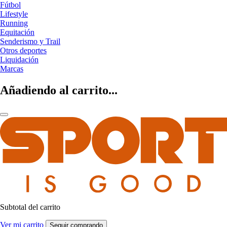
Fútbol
Lifestyle
Running
Equitación
Senderismo y Trail
Otros deportes
Liquidación
Marcas
Añadiendo al carrito...
Subtotal del carrito
Ver mi carrito
Seguir comprando