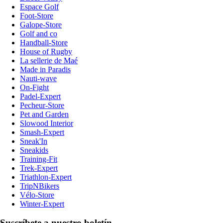
Espace Golf
Foot-Store
Galope-Store
Golf and co
Handball-Store
House of Rugby
La sellerie de Maé
Made in Paradis
Nauti-wave
On-Fight
Padel-Expert
Pecheur-Store
Pet and Garden
Slowood Interior
Smash-Expert
Sneak'In
Sneakids
Training-Fit
Trek-Expert
Triathlon-Expert
TripNBikers
Vélo-Store
Winter-Expert
Suscríbete a nuestro boletín