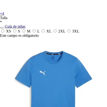
+4
Talla
*
Guía de tallas
XS
S
M
L
XL
2XL
3XL
Este campo es obligatorio