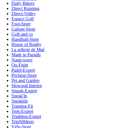
Daily Bikers
Direct Running
Direct-Volley
Espace Golf
Foot-Store
Galope-Store
Golf and co
Handball-Store
House of Rugby
La sellerie de Maé
Made in Paradis
Nauti-wave
On-Fight
Padel-Expert
Pecheur-Store
Pet and Garden
Slowood Interior
Smash-Expert
Sneak'In
Sneakids
Training-Fit
Trek-Expert
Triathlon-Expert
TripNBikers
Vélo-Store