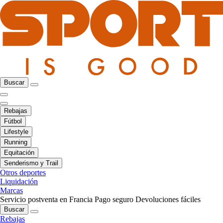
Buscar
Rebajas
Fútbol
Lifestyle
Running
Equitación
Senderismo y Trail
Otros deportes
Liquidación
Marcas
Servicio postventa en Francia
Pago seguro
Devoluciones fáciles
Buscar
Rebajas