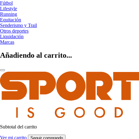
Fútbol
Lifestyle
Running
Equitación
Senderismo y Trail
Otros deportes
Liquidación
Marcas
Añadiendo al carrito...
Subtotal del carrito
Ver mi carrito
Seguir comprando