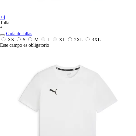
+4
Talla
*
Guía de tallas
XS
S
M
L
XL
2XL
3XL
Este campo es obligatorio