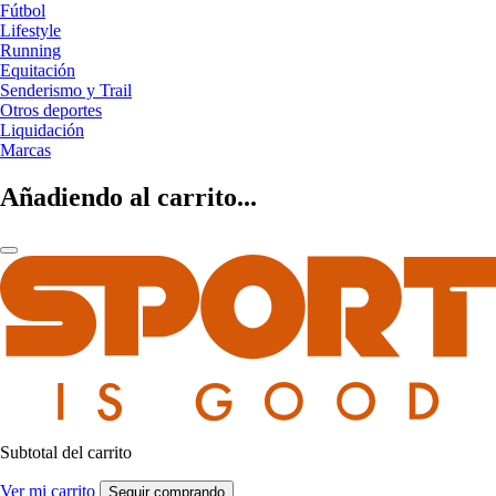
Fútbol
Lifestyle
Running
Equitación
Senderismo y Trail
Otros deportes
Liquidación
Marcas
Añadiendo al carrito...
Subtotal del carrito
Ver mi carrito
Seguir comprando