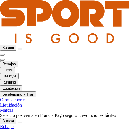
Buscar
Rebajas
Fútbol
Lifestyle
Running
Equitación
Senderismo y Trail
Otros deportes
Liquidación
Marcas
Servicio postventa en Francia
Pago seguro
Devoluciones fáciles
Buscar
Rebajas