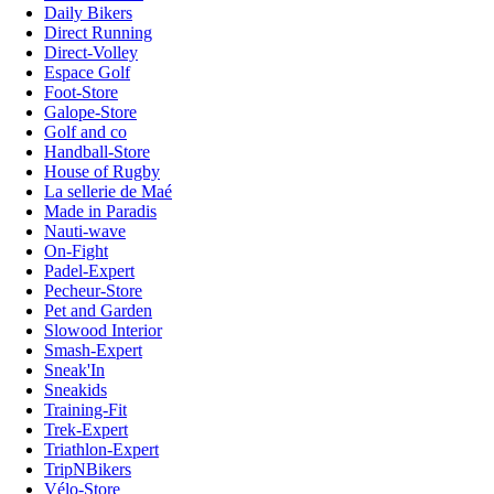
Daily Bikers
Direct Running
Direct-Volley
Espace Golf
Foot-Store
Galope-Store
Golf and co
Handball-Store
House of Rugby
La sellerie de Maé
Made in Paradis
Nauti-wave
On-Fight
Padel-Expert
Pecheur-Store
Pet and Garden
Slowood Interior
Smash-Expert
Sneak'In
Sneakids
Training-Fit
Trek-Expert
Triathlon-Expert
TripNBikers
Vélo-Store