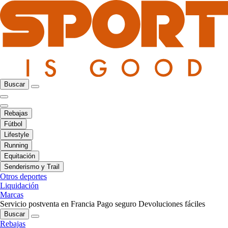
Buscar
Rebajas
Fútbol
Lifestyle
Running
Equitación
Senderismo y Trail
Otros deportes
Liquidación
Marcas
Servicio postventa en Francia
Pago seguro
Devoluciones fáciles
Buscar
Rebajas