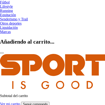
Fútbol
Lifestyle
Running
Equitación
Senderismo y Trail
Otros deportes
Liquidación
Marcas
Añadiendo al carrito...
Subtotal del carrito
Ver mi carrito
Seguir comprando