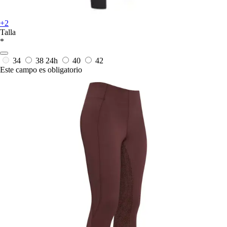
+2
Talla
*
34
38
24h
40
42
Este campo es obligatorio