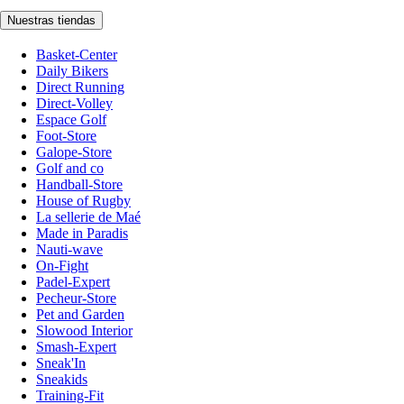
Nuestras tiendas
Basket-Center
Daily Bikers
Direct Running
Direct-Volley
Espace Golf
Foot-Store
Galope-Store
Golf and co
Handball-Store
House of Rugby
La sellerie de Maé
Made in Paradis
Nauti-wave
On-Fight
Padel-Expert
Pecheur-Store
Pet and Garden
Slowood Interior
Smash-Expert
Sneak'In
Sneakids
Training-Fit