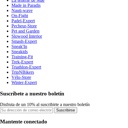
La sellerie de Maé
Made in Paradis
Nauti-wave
On-Fight
Padel-Expert
Pecheur-Store
Pet and Garden
Slowood Interior
Smash-Expert
Sneak'In
Sneakids
Training-Fit
Trek-Expert
Triathlon-Expert
TripNBikers
Vélo-Store
Winter-Expert
Suscríbete a nuestro boletín
Disfruta de un 10% al suscribirte a nuestro boletín
Suscribirse
Mantente conectado