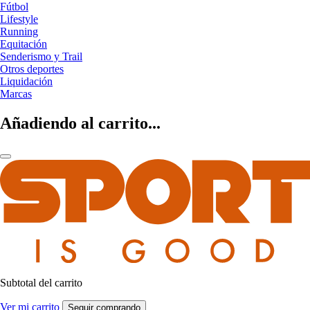
Fútbol
Lifestyle
Running
Equitación
Senderismo y Trail
Otros deportes
Liquidación
Marcas
Añadiendo al carrito...
Subtotal del carrito
Ver mi carrito
Seguir comprando