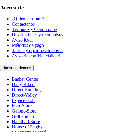
Acerca de
¿Quiénes somos?
Contáctanos
Términos y Condiciones
Devoluciones y reembolsos
Aviso legal
Métodos de pago
Tarifas y opciones de envío
Aviso de confidencialidad
Nuestras tiendas
Basket-Center
Daily Bikers
Direct Running
Direct-Volley
Espace Golf
Foot-Store
Galope-Store
Golf and co
Handball-Store
House of Rugby