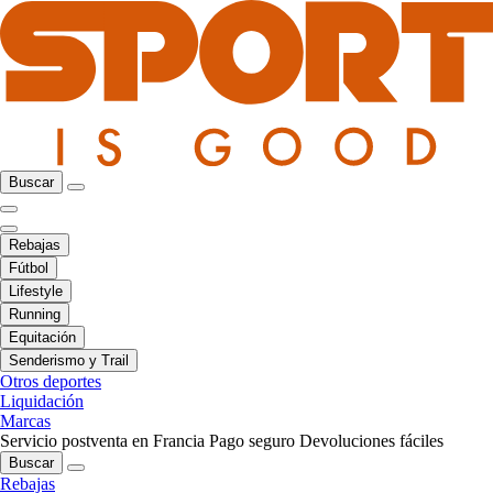
Buscar
Rebajas
Fútbol
Lifestyle
Running
Equitación
Senderismo y Trail
Otros deportes
Liquidación
Marcas
Servicio postventa en Francia
Pago seguro
Devoluciones fáciles
Buscar
Rebajas