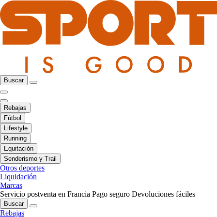
Buscar
Rebajas
Fútbol
Lifestyle
Running
Equitación
Senderismo y Trail
Otros deportes
Liquidación
Marcas
Servicio postventa en Francia
Pago seguro
Devoluciones fáciles
Buscar
Rebajas