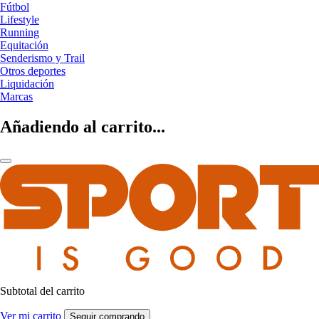
Fútbol
Lifestyle
Running
Equitación
Senderismo y Trail
Otros deportes
Liquidación
Marcas
Añadiendo al carrito...
Subtotal del carrito
Ver mi carrito
Seguir comprando