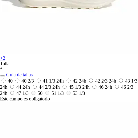
+2
Talla
*
Guía de tallas
40
40 2/3
41 1/3
24h
42
24h
42 2/3
24h
43 1/3
24h
44
24h
44 2/3
24h
45 1/3
24h
46
24h
46 2/3
24h
47 1/3
50
51 1/3
53 1/3
Este campo es obligatorio