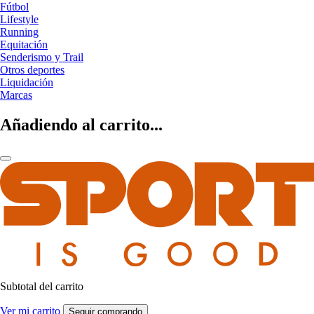
Fútbol
Lifestyle
Running
Equitación
Senderismo y Trail
Otros deportes
Liquidación
Marcas
Añadiendo al carrito...
Subtotal del carrito
Ver mi carrito
Seguir comprando