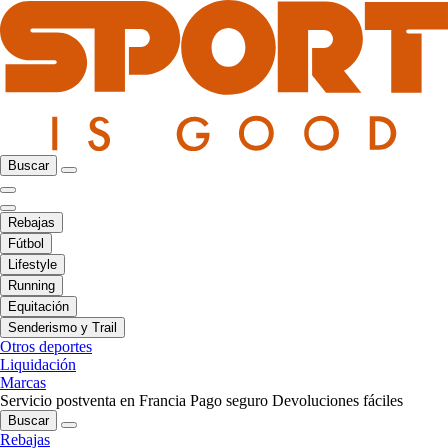
Buscar
Rebajas
Fútbol
Lifestyle
Running
Equitación
Senderismo y Trail
Otros deportes
Liquidación
Marcas
Servicio postventa en Francia
Pago seguro
Devoluciones fáciles
Buscar
Rebajas