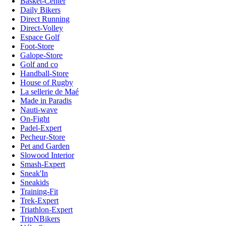
Basket-Center
Daily Bikers
Direct Running
Direct-Volley
Espace Golf
Foot-Store
Galope-Store
Golf and co
Handball-Store
House of Rugby
La sellerie de Maé
Made in Paradis
Nauti-wave
On-Fight
Padel-Expert
Pecheur-Store
Pet and Garden
Slowood Interior
Smash-Expert
Sneak'In
Sneakids
Training-Fit
Trek-Expert
Triathlon-Expert
TripNBikers