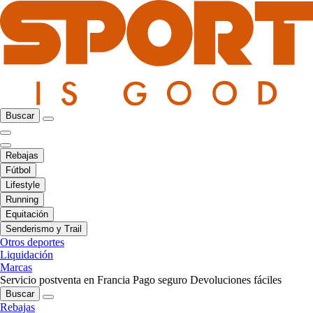
Buscar
Rebajas
Fútbol
Lifestyle
Running
Equitación
Senderismo y Trail
Otros deportes
Liquidación
Marcas
Servicio postventa en Francia
Pago seguro
Devoluciones fáciles
Buscar
Rebajas