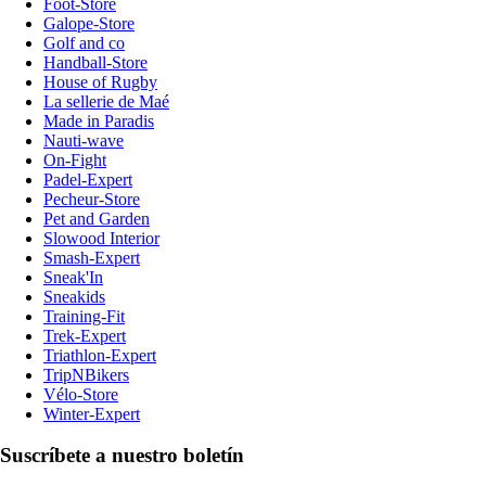
Foot-Store
Galope-Store
Golf and co
Handball-Store
House of Rugby
La sellerie de Maé
Made in Paradis
Nauti-wave
On-Fight
Padel-Expert
Pecheur-Store
Pet and Garden
Slowood Interior
Smash-Expert
Sneak'In
Sneakids
Training-Fit
Trek-Expert
Triathlon-Expert
TripNBikers
Vélo-Store
Winter-Expert
Suscríbete a nuestro boletín