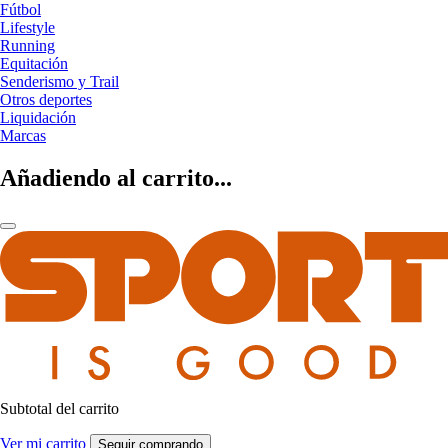
Fútbol
Lifestyle
Running
Equitación
Senderismo y Trail
Otros deportes
Liquidación
Marcas
Añadiendo al carrito...
Subtotal del carrito
Ver mi carrito
Seguir comprando