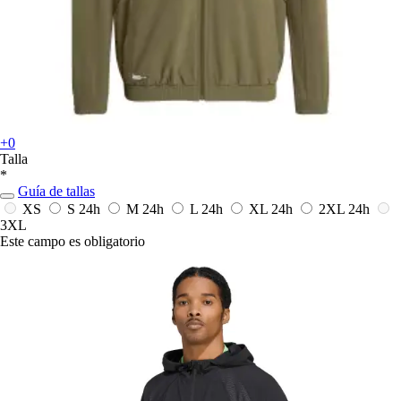
+0
Talla
*
Guía de tallas
XS
S
24h
M
24h
L
24h
XL
24h
2XL
24h
3XL
Este campo es obligatorio