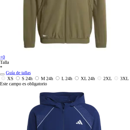
+0
Talla
*
Guía de tallas
XS
S
24h
M
24h
L
24h
XL
24h
2XL
3XL
Este campo es obligatorio