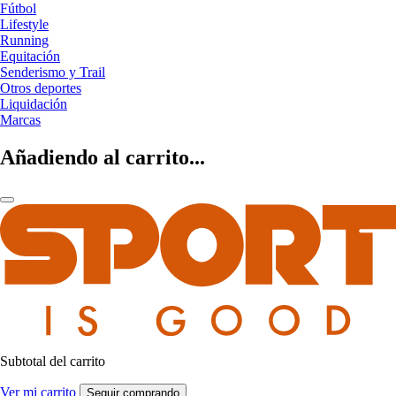
Fútbol
Lifestyle
Running
Equitación
Senderismo y Trail
Otros deportes
Liquidación
Marcas
Añadiendo al carrito...
Subtotal del carrito
Ver mi carrito
Seguir comprando