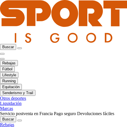
Buscar
Rebajas
Fútbol
Lifestyle
Running
Equitación
Senderismo y Trail
Otros deportes
Liquidación
Marcas
Servicio postventa en Francia
Pago seguro
Devoluciones fáciles
Buscar
Rebajas