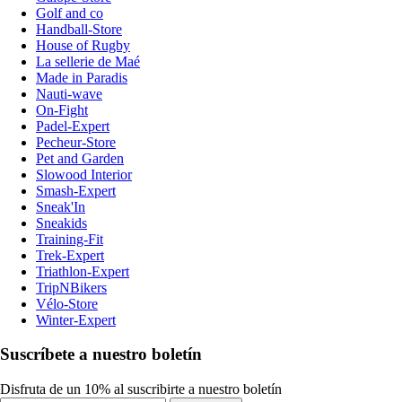
Golf and co
Handball-Store
House of Rugby
La sellerie de Maé
Made in Paradis
Nauti-wave
On-Fight
Padel-Expert
Pecheur-Store
Pet and Garden
Slowood Interior
Smash-Expert
Sneak'In
Sneakids
Training-Fit
Trek-Expert
Triathlon-Expert
TripNBikers
Vélo-Store
Winter-Expert
Suscríbete a nuestro boletín
Disfruta de un 10% al suscribirte a nuestro boletín