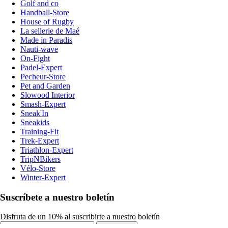
Golf and co
Handball-Store
House of Rugby
La sellerie de Maé
Made in Paradis
Nauti-wave
On-Fight
Padel-Expert
Pecheur-Store
Pet and Garden
Slowood Interior
Smash-Expert
Sneak'In
Sneakids
Training-Fit
Trek-Expert
Triathlon-Expert
TripNBikers
Vélo-Store
Winter-Expert
Suscríbete a nuestro boletín
Disfruta de un 10% al suscribirte a nuestro boletín
Suscribirse