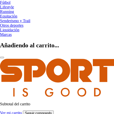
Fútbol
Lifestyle
Running
Equitación
Senderismo y Trail
Otros deportes
Liquidación
Marcas
Añadiendo al carrito...
Subtotal del carrito
Ver mi carrito
Seguir comprando