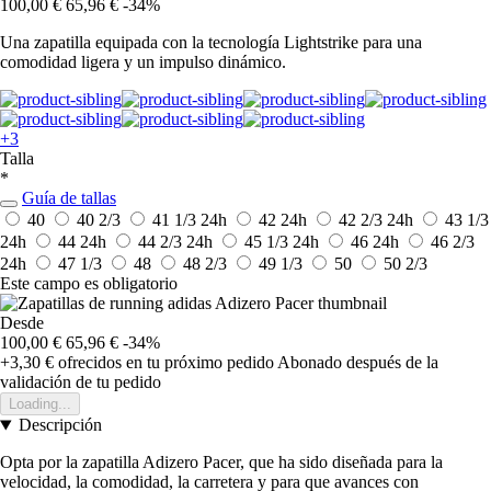
100,00 €
65,96 €
-34%
Una zapatilla equipada con la tecnología Lightstrike para una
comodidad ligera y un impulso dinámico.
+3
Talla
*
Guía de tallas
40
40 2/3
41 1/3
24h
42
24h
42 2/3
24h
43 1/3
24h
44
24h
44 2/3
24h
45 1/3
24h
46
24h
46 2/3
24h
47 1/3
48
48 2/3
49 1/3
50
50 2/3
Este campo es obligatorio
Desde
100,00 €
65,96 €
-34%
+3,30 €
ofrecidos en tu próximo pedido
Abonado después de la
validación de tu pedido
Loading...
Descripción
Opta por la zapatilla Adizero Pacer, que ha sido diseñada para la
velocidad, la comodidad, la carretera y para que avances con