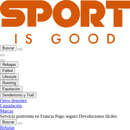
Buscar
Rebajas
Fútbol
Lifestyle
Running
Equitación
Senderismo y Trail
Otros deportes
Liquidación
Marcas
Servicio postventa en Francia
Pago seguro
Devoluciones fáciles
Buscar
Rebajas