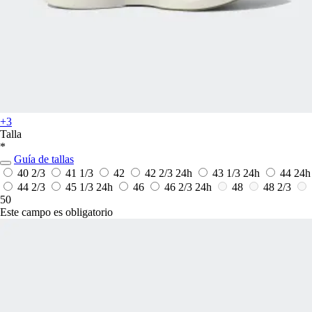
+3
Talla
*
Guía de tallas
40 2/3
41 1/3
42
42 2/3
24h
43 1/3
24h
44
24h
44 2/3
45 1/3
24h
46
46 2/3
24h
48
48 2/3
50
Este campo es obligatorio