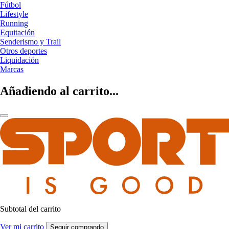
Fútbol
Lifestyle
Running
Equitación
Senderismo y Trail
Otros deportes
Liquidación
Marcas
Añadiendo al carrito...
Subtotal del carrito
Ver mi carrito
Seguir comprando