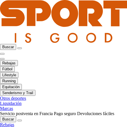
Buscar
Rebajas
Fútbol
Lifestyle
Running
Equitación
Senderismo y Trail
Otros deportes
Liquidación
Marcas
Servicio postventa en Francia
Pago seguro
Devoluciones fáciles
Buscar
Rebajas