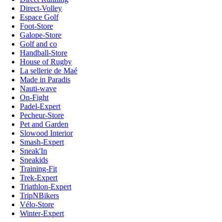
Direct-Volley
Espace Golf
Foot-Store
Galope-Store
Golf and co
Handball-Store
House of Rugby
La sellerie de Maé
Made in Paradis
Nauti-wave
On-Fight
Padel-Expert
Pecheur-Store
Pet and Garden
Slowood Interior
Smash-Expert
Sneak'In
Sneakids
Training-Fit
Trek-Expert
Triathlon-Expert
TripNBikers
Vélo-Store
Winter-Expert