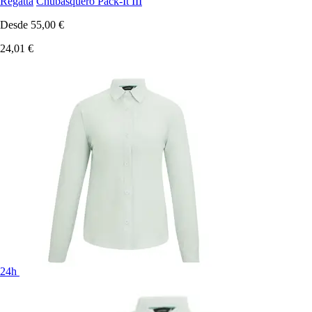
Regatta
Chubasquero Pack-It III
Desde
55,00 €
24,01 €
24h