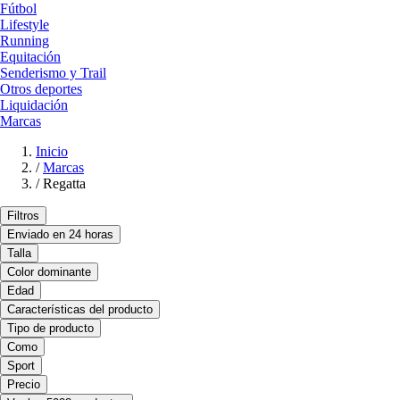
Fútbol
Lifestyle
Running
Equitación
Senderismo y Trail
Otros deportes
Liquidación
Marcas
Inicio
/
Marcas
/
Regatta
Filtros
Enviado en 24 horas
Talla
Color dominante
Edad
Características del producto
Tipo de producto
Como
Sport
Precio