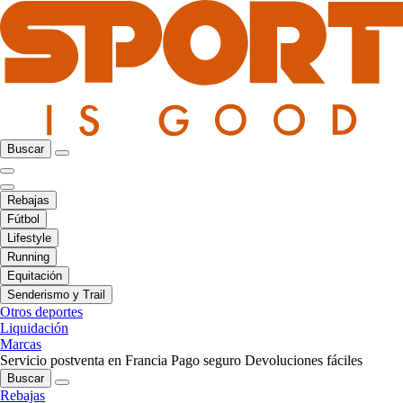
Buscar
Rebajas
Fútbol
Lifestyle
Running
Equitación
Senderismo y Trail
Otros deportes
Liquidación
Marcas
Servicio postventa en Francia
Pago seguro
Devoluciones fáciles
Buscar
Rebajas