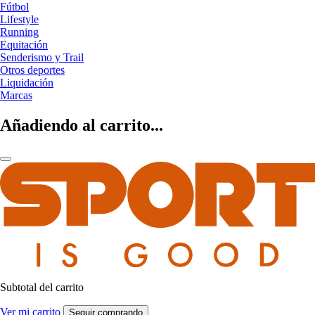
Fútbol
Lifestyle
Running
Equitación
Senderismo y Trail
Otros deportes
Liquidación
Marcas
Añadiendo al carrito...
Subtotal del carrito
Ver mi carrito
Seguir comprando