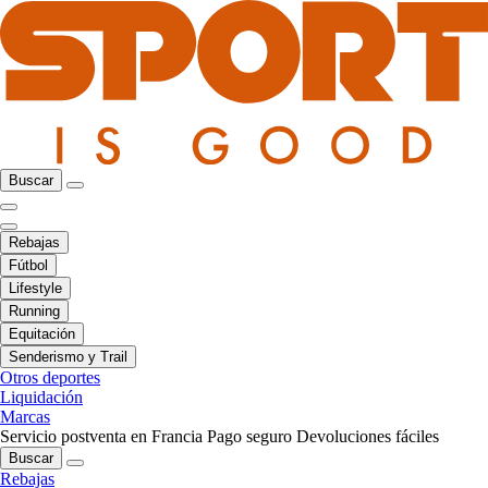
Buscar
Rebajas
Fútbol
Lifestyle
Running
Equitación
Senderismo y Trail
Otros deportes
Liquidación
Marcas
Servicio postventa en Francia
Pago seguro
Devoluciones fáciles
Buscar
Rebajas