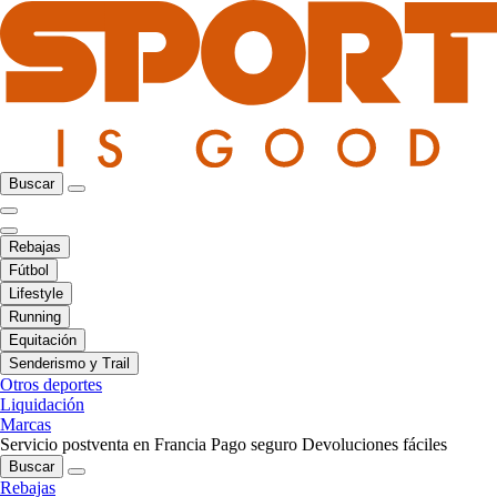
Buscar
Rebajas
Fútbol
Lifestyle
Running
Equitación
Senderismo y Trail
Otros deportes
Liquidación
Marcas
Servicio postventa en Francia
Pago seguro
Devoluciones fáciles
Buscar
Rebajas