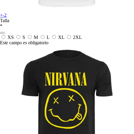
+-2
Talla
*
XS
S
M
L
XL
2XL
Este campo es obligatorio