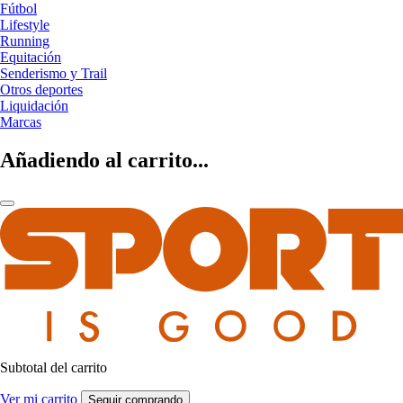
Fútbol
Lifestyle
Running
Equitación
Senderismo y Trail
Otros deportes
Liquidación
Marcas
Añadiendo al carrito...
Subtotal del carrito
Ver mi carrito
Seguir comprando