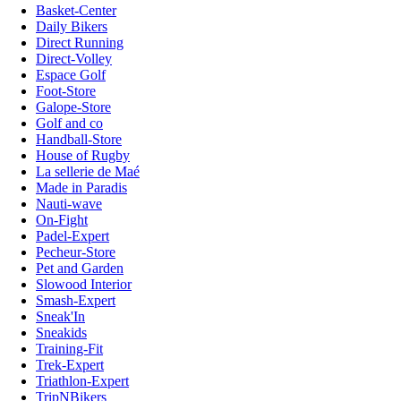
Basket-Center
Daily Bikers
Direct Running
Direct-Volley
Espace Golf
Foot-Store
Galope-Store
Golf and co
Handball-Store
House of Rugby
La sellerie de Maé
Made in Paradis
Nauti-wave
On-Fight
Padel-Expert
Pecheur-Store
Pet and Garden
Slowood Interior
Smash-Expert
Sneak'In
Sneakids
Training-Fit
Trek-Expert
Triathlon-Expert
TripNBikers