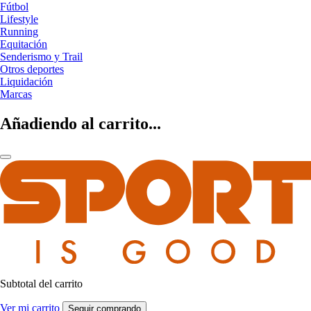
Fútbol
Lifestyle
Running
Equitación
Senderismo y Trail
Otros deportes
Liquidación
Marcas
Añadiendo al carrito...
Subtotal del carrito
Ver mi carrito
Seguir comprando