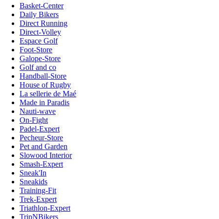
Basket-Center
Daily Bikers
Direct Running
Direct-Volley
Espace Golf
Foot-Store
Galope-Store
Golf and co
Handball-Store
House of Rugby
La sellerie de Maé
Made in Paradis
Nauti-wave
On-Fight
Padel-Expert
Pecheur-Store
Pet and Garden
Slowood Interior
Smash-Expert
Sneak'In
Sneakids
Training-Fit
Trek-Expert
Triathlon-Expert
TripNBikers