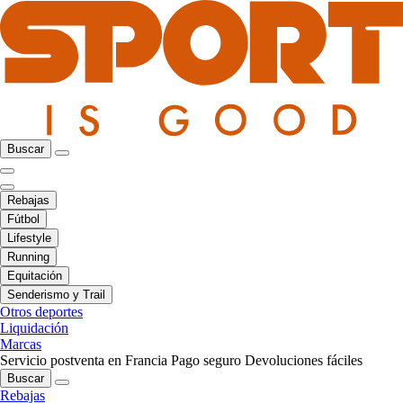
Buscar
Rebajas
Fútbol
Lifestyle
Running
Equitación
Senderismo y Trail
Otros deportes
Liquidación
Marcas
Servicio postventa en Francia
Pago seguro
Devoluciones fáciles
Buscar
Rebajas