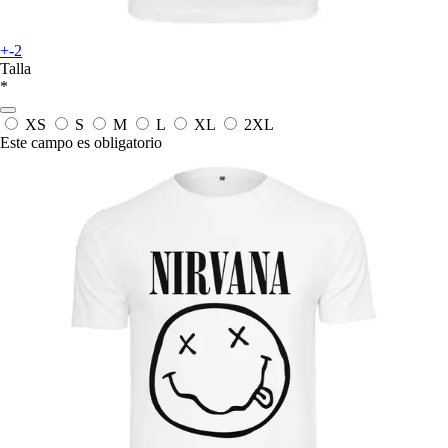
+-2
Talla
*
XS
S
M
L
XL
2XL
Este campo es obligatorio