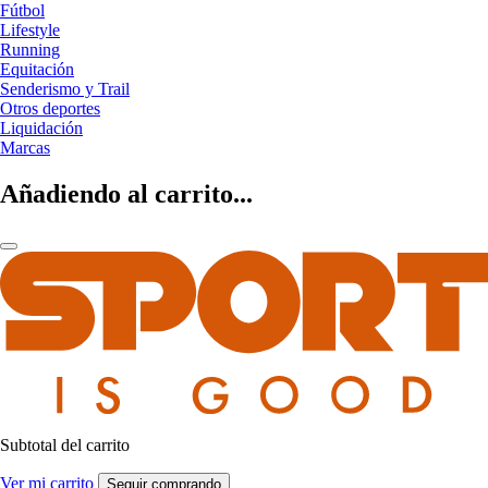
Fútbol
Lifestyle
Running
Equitación
Senderismo y Trail
Otros deportes
Liquidación
Marcas
Añadiendo al carrito...
Subtotal del carrito
Ver mi carrito
Seguir comprando