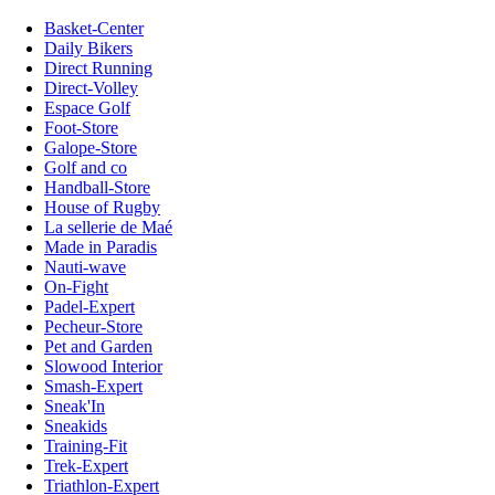
Basket-Center
Daily Bikers
Direct Running
Direct-Volley
Espace Golf
Foot-Store
Galope-Store
Golf and co
Handball-Store
House of Rugby
La sellerie de Maé
Made in Paradis
Nauti-wave
On-Fight
Padel-Expert
Pecheur-Store
Pet and Garden
Slowood Interior
Smash-Expert
Sneak'In
Sneakids
Training-Fit
Trek-Expert
Triathlon-Expert