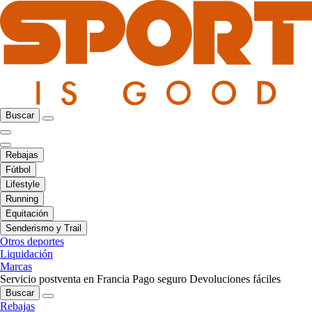
Buscar
Rebajas
Fútbol
Lifestyle
Running
Equitación
Senderismo y Trail
Otros deportes
Liquidación
Marcas
Servicio postventa en Francia
Pago seguro
Devoluciones fáciles
Buscar
Rebajas