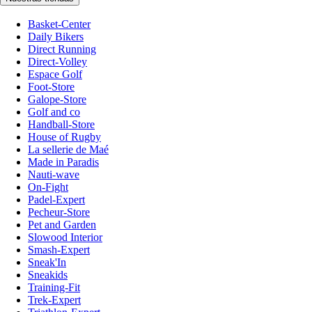
Basket-Center
Daily Bikers
Direct Running
Direct-Volley
Espace Golf
Foot-Store
Galope-Store
Golf and co
Handball-Store
House of Rugby
La sellerie de Maé
Made in Paradis
Nauti-wave
On-Fight
Padel-Expert
Pecheur-Store
Pet and Garden
Slowood Interior
Smash-Expert
Sneak'In
Sneakids
Training-Fit
Trek-Expert