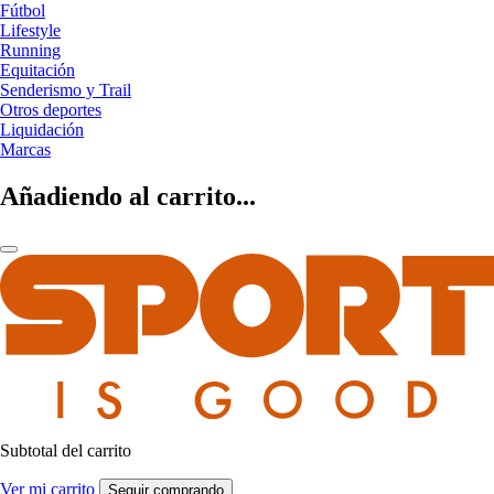
Fútbol
Lifestyle
Running
Equitación
Senderismo y Trail
Otros deportes
Liquidación
Marcas
Añadiendo al carrito...
Subtotal del carrito
Ver mi carrito
Seguir comprando