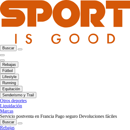
Buscar
Rebajas
Fútbol
Lifestyle
Running
Equitación
Senderismo y Trail
Otros deportes
Liquidación
Marcas
Servicio postventa en Francia
Pago seguro
Devoluciones fáciles
Buscar
Rebajas