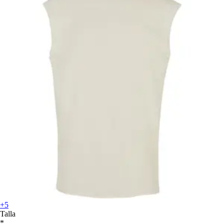
+5
Talla
*