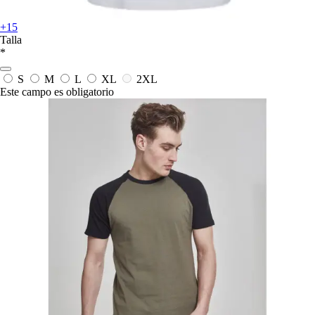
+15
Talla
*
S
M
L
XL
2XL
Este campo es obligatorio