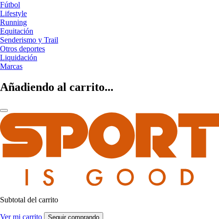
Fútbol
Lifestyle
Running
Equitación
Senderismo y Trail
Otros deportes
Liquidación
Marcas
Añadiendo al carrito...
Subtotal del carrito
Ver mi carrito
Seguir comprando