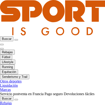
Buscar
Rebajas
Fútbol
Lifestyle
Running
Equitación
Senderismo y Trail
Otros deportes
Liquidación
Marcas
Servicio postventa en Francia
Pago seguro
Devoluciones fáciles
Buscar
Rebajas