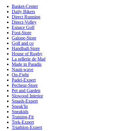
Basket-Center
Daily Bikers
Direct Running
Direct-Volley
Espace Golf
Foot-Store
Galope-Store
Golf and co
Handball-Store
House of Rugby
La sellerie de Maé
Made in Paradis
Nauti-wave
On-Fight
Padel-Expert
Pecheur-Store
Pet and Garden
Slowood Interior
Smash-Expert
Sneak'In
Sneakids
Training-Fit
Trek-Expert
Triathlon-Expert