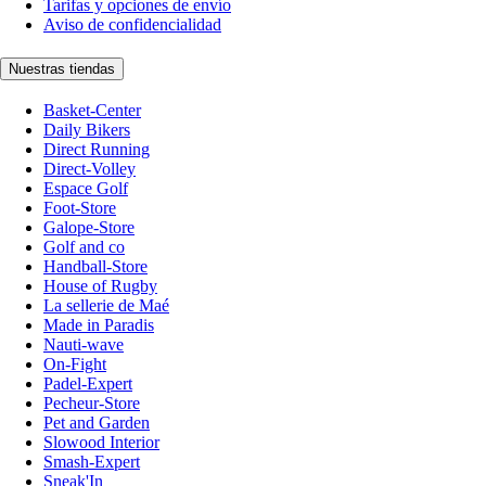
Tarifas y opciones de envío
Aviso de confidencialidad
Nuestras tiendas
Basket-Center
Daily Bikers
Direct Running
Direct-Volley
Espace Golf
Foot-Store
Galope-Store
Golf and co
Handball-Store
House of Rugby
La sellerie de Maé
Made in Paradis
Nauti-wave
On-Fight
Padel-Expert
Pecheur-Store
Pet and Garden
Slowood Interior
Smash-Expert
Sneak'In