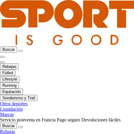
Buscar
Rebajas
Fútbol
Lifestyle
Running
Equitación
Senderismo y Trail
Otros deportes
Liquidación
Marcas
Servicio postventa en Francia
Pago seguro
Devoluciones fáciles
Buscar
Rebajas