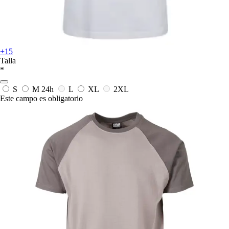
+15
Talla
*
S
M
24h
L
XL
2XL
Este campo es obligatorio