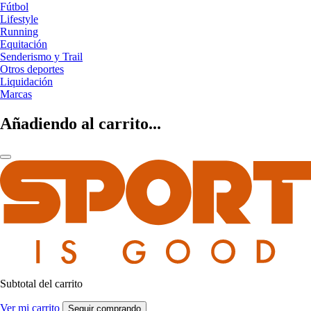
Fútbol
Lifestyle
Running
Equitación
Senderismo y Trail
Otros deportes
Liquidación
Marcas
Añadiendo al carrito...
Subtotal del carrito
Ver mi carrito
Seguir comprando