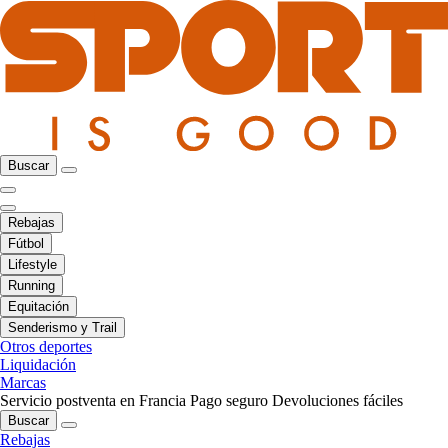
Buscar
Rebajas
Fútbol
Lifestyle
Running
Equitación
Senderismo y Trail
Otros deportes
Liquidación
Marcas
Servicio postventa en Francia
Pago seguro
Devoluciones fáciles
Buscar
Rebajas