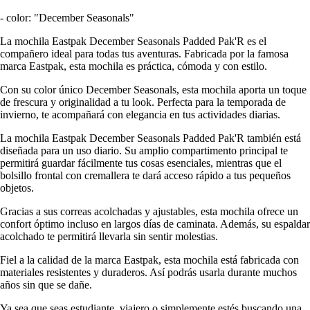
- color: "December Seasonals"
La mochila Eastpak December Seasonals Padded Pak'R es el
compañero ideal para todas tus aventuras. Fabricada por la famosa
marca Eastpak, esta mochila es práctica, cómoda y con estilo.
Con su color único December Seasonals, esta mochila aporta un toque
de frescura y originalidad a tu look. Perfecta para la temporada de
invierno, te acompañará con elegancia en tus actividades diarias.
La mochila Eastpak December Seasonals Padded Pak'R también está
diseñada para un uso diario. Su amplio compartimento principal te
permitirá guardar fácilmente tus cosas esenciales, mientras que el
bolsillo frontal con cremallera te dará acceso rápido a tus pequeños
objetos.
Gracias a sus correas acolchadas y ajustables, esta mochila ofrece un
confort óptimo incluso en largos días de caminata. Además, su espaldar
acolchado te permitirá llevarla sin sentir molestias.
Fiel a la calidad de la marca Eastpak, esta mochila está fabricada con
materiales resistentes y duraderos. Así podrás usarla durante muchos
años sin que se dañe.
Ya sea que seas estudiante, viajero o simplemente estés buscando una