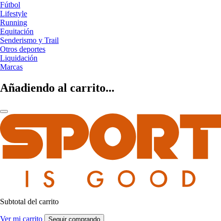
Fútbol
Lifestyle
Running
Equitación
Senderismo y Trail
Otros deportes
Liquidación
Marcas
Añadiendo al carrito...
Subtotal del carrito
Ver mi carrito
Seguir comprando