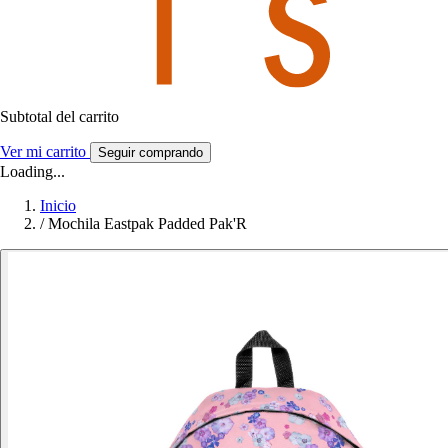
Subtotal del carrito
Ver mi carrito
Seguir comprando
Loading...
Inicio
/
Mochila Eastpak Padded Pak'R