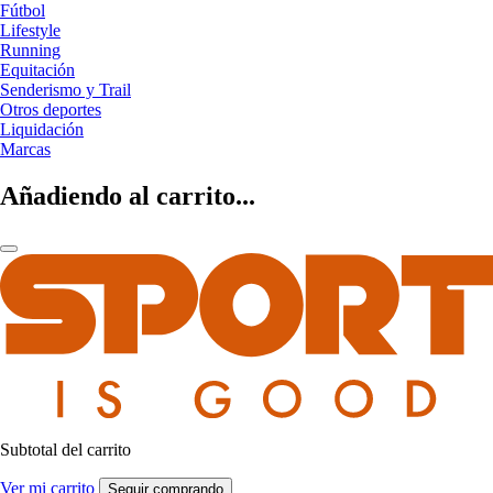
Fútbol
Lifestyle
Running
Equitación
Senderismo y Trail
Otros deportes
Liquidación
Marcas
Añadiendo al carrito...
Subtotal del carrito
Ver mi carrito
Seguir comprando