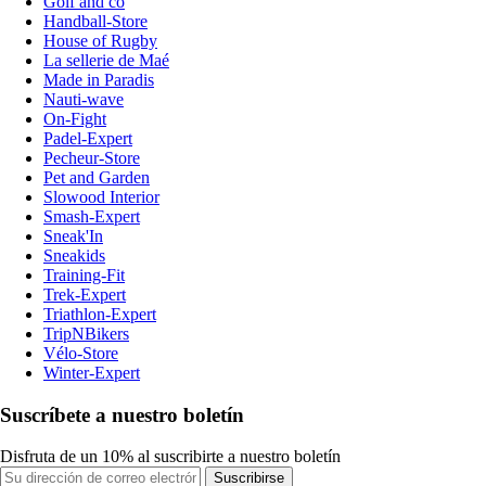
Golf and co
Handball-Store
House of Rugby
La sellerie de Maé
Made in Paradis
Nauti-wave
On-Fight
Padel-Expert
Pecheur-Store
Pet and Garden
Slowood Interior
Smash-Expert
Sneak'In
Sneakids
Training-Fit
Trek-Expert
Triathlon-Expert
TripNBikers
Vélo-Store
Winter-Expert
Suscríbete a nuestro boletín
Disfruta de un 10% al suscribirte a nuestro boletín
Suscribirse