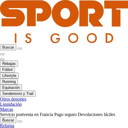
Buscar
Rebajas
Fútbol
Lifestyle
Running
Equitación
Senderismo y Trail
Otros deportes
Liquidación
Marcas
Servicio postventa en Francia
Pago seguro
Devoluciones fáciles
Buscar
Rebajas