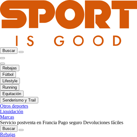
Buscar
Rebajas
Fútbol
Lifestyle
Running
Equitación
Senderismo y Trail
Otros deportes
Liquidación
Marcas
Servicio postventa en Francia
Pago seguro
Devoluciones fáciles
Buscar
Rebajas