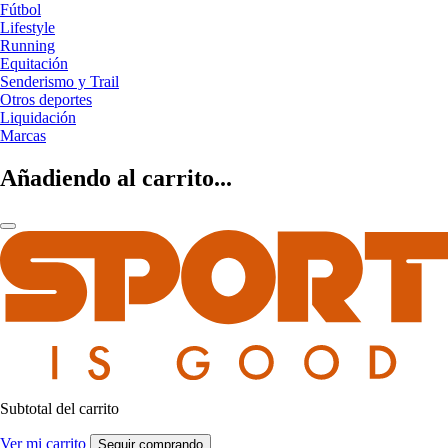
Fútbol
Lifestyle
Running
Equitación
Senderismo y Trail
Otros deportes
Liquidación
Marcas
Añadiendo al carrito...
Subtotal del carrito
Ver mi carrito
Seguir comprando