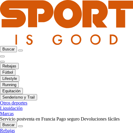
Buscar
Rebajas
Fútbol
Lifestyle
Running
Equitación
Senderismo y Trail
Otros deportes
Liquidación
Marcas
Servicio postventa en Francia
Pago seguro
Devoluciones fáciles
Buscar
Rebajas