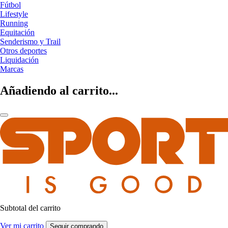
Fútbol
Lifestyle
Running
Equitación
Senderismo y Trail
Otros deportes
Liquidación
Marcas
Añadiendo al carrito...
Subtotal del carrito
Ver mi carrito
Seguir comprando