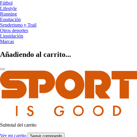
Fútbol
Lifestyle
Running
Equitación
Senderismo y Trail
Otros deportes
Liquidación
Marcas
Añadiendo al carrito...
Subtotal del carrito
Ver mi carrito
Seguir comprando