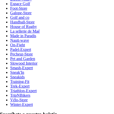
Espace Golf
Foot-Store
Galope-Store
Golf and co
Handball-Store
House of Rugby
La sellerie de Maé
Made in Paradis
Nauti-wave
On-Fight
Padel-Expert
Pecheur-Store
Pet and Garden
Slowood Interior
Smash-Expert
Sneak'In
Sneakids
Training-Fit
Trek-Expert
Triathlon-Expert
TripNBikers
Vélo-Store
Winter-Expert