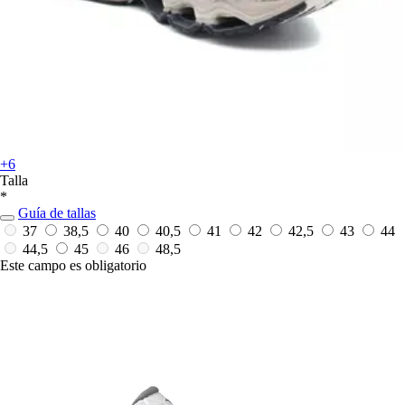
+6
Talla
*
Guía de tallas
37
38,5
40
40,5
41
42
42,5
43
44
44,5
45
46
48,5
Este campo es obligatorio