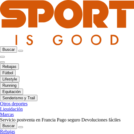
Buscar
Rebajas
Fútbol
Lifestyle
Running
Equitación
Senderismo y Trail
Otros deportes
Liquidación
Marcas
Servicio postventa en Francia
Pago seguro
Devoluciones fáciles
Buscar
Rebajas