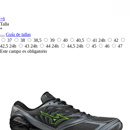
+6
Talla
*
Guía de tallas
37
38
38,5
39
40
40,5
41
24h
42
42,5
24h
43
24h
44
24h
44,5
24h
45
46
47
Este campo es obligatorio