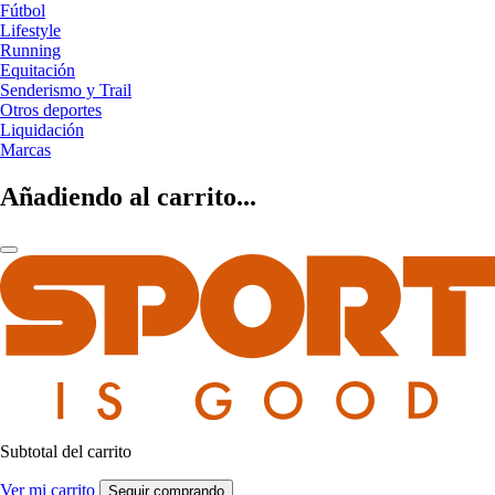
Fútbol
Lifestyle
Running
Equitación
Senderismo y Trail
Otros deportes
Liquidación
Marcas
Añadiendo al carrito...
Subtotal del carrito
Ver mi carrito
Seguir comprando