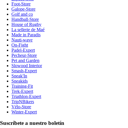
Foot-Store
Galope-Store
Golf and co
Handball-Store
House of Rugby
La sellerie de Maé
Made in Paradis
Nauti-wave
On-Fight
Padel-Expert
Pecheur-Store
Pet and Garden
Slowood Interior
Smash-Expert
Sneak'In
Sneakids
Training-Fit
Trek-Expert
Triathlon-Expert
TripNBikers
Vélo-Store
Winter-Expert
Suscríbete a nuestro boletín