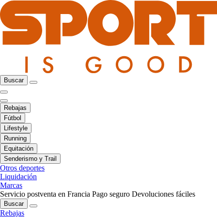
Buscar
Rebajas
Fútbol
Lifestyle
Running
Equitación
Senderismo y Trail
Otros deportes
Liquidación
Marcas
Servicio postventa en Francia
Pago seguro
Devoluciones fáciles
Buscar
Rebajas