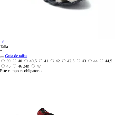
+6
Talla
*
Guía de tallas
39
40
40,5
41
42
42,5
43
44
44,5
45
46
24h
47
Este campo es obligatorio