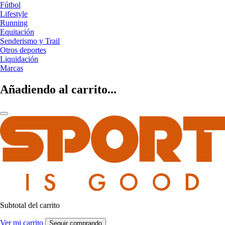
Fútbol
Lifestyle
Running
Equitación
Senderismo y Trail
Otros deportes
Liquidación
Marcas
Añadiendo al carrito...
Subtotal del carrito
Ver mi carrito
Seguir comprando