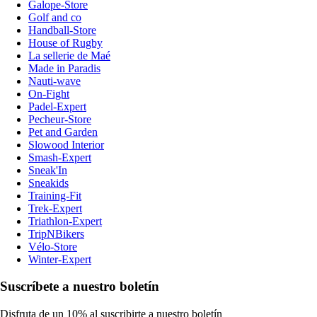
Galope-Store
Golf and co
Handball-Store
House of Rugby
La sellerie de Maé
Made in Paradis
Nauti-wave
On-Fight
Padel-Expert
Pecheur-Store
Pet and Garden
Slowood Interior
Smash-Expert
Sneak'In
Sneakids
Training-Fit
Trek-Expert
Triathlon-Expert
TripNBikers
Vélo-Store
Winter-Expert
Suscríbete a nuestro boletín
Disfruta de un 10% al suscribirte a nuestro boletín