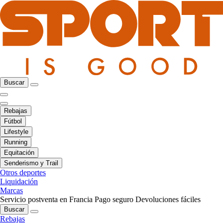
Buscar
Rebajas
Fútbol
Lifestyle
Running
Equitación
Senderismo y Trail
Otros deportes
Liquidación
Marcas
Servicio postventa en Francia
Pago seguro
Devoluciones fáciles
Buscar
Rebajas