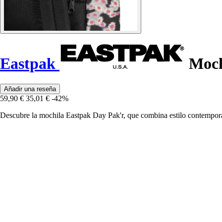
Eastpak
Moch
Añadir una reseña
59,90 €
35,01 €
-42%
Descubre la mochila Eastpak Day Pak'r, que combina estilo contemporán