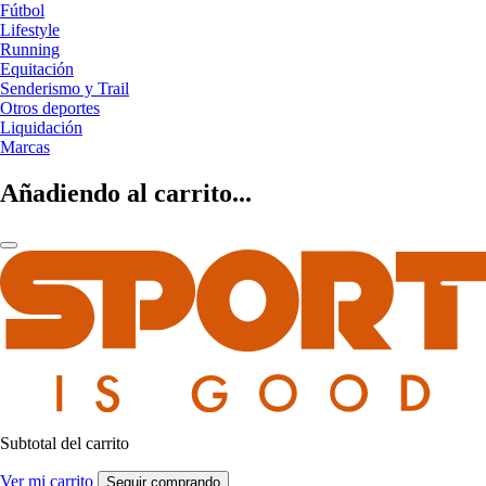
Fútbol
Lifestyle
Running
Equitación
Senderismo y Trail
Otros deportes
Liquidación
Marcas
Añadiendo al carrito...
Subtotal del carrito
Ver mi carrito
Seguir comprando