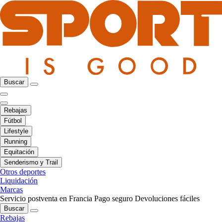
Buscar
Rebajas
Fútbol
Lifestyle
Running
Equitación
Senderismo y Trail
Otros deportes
Liquidación
Marcas
Servicio postventa en Francia
Pago seguro
Devoluciones fáciles
Buscar
Rebajas