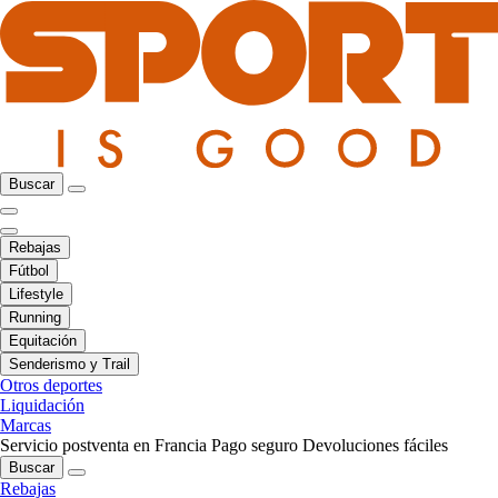
Buscar
Rebajas
Fútbol
Lifestyle
Running
Equitación
Senderismo y Trail
Otros deportes
Liquidación
Marcas
Servicio postventa en Francia
Pago seguro
Devoluciones fáciles
Buscar
Rebajas