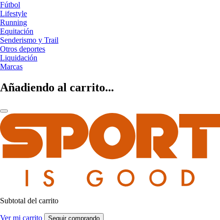
Fútbol
Lifestyle
Running
Equitación
Senderismo y Trail
Otros deportes
Liquidación
Marcas
Añadiendo al carrito...
Subtotal del carrito
Ver mi carrito
Seguir comprando