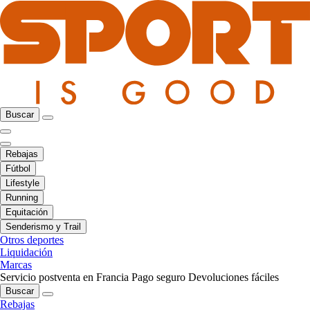
Buscar
Rebajas
Fútbol
Lifestyle
Running
Equitación
Senderismo y Trail
Otros deportes
Liquidación
Marcas
Servicio postventa en Francia
Pago seguro
Devoluciones fáciles
Buscar
Rebajas