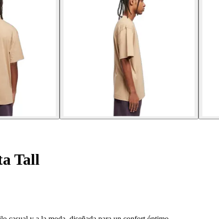
a Tall
ilo casual y a la moda, diseñada para un confort óptimo.