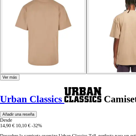
Ver más
Urban Classics
Camiset
Añadir una reseña
Desde
14,90 €
10,10 €
-32%
Descubre la camiseta oversize Urban Classics Tall, perfecta para un est