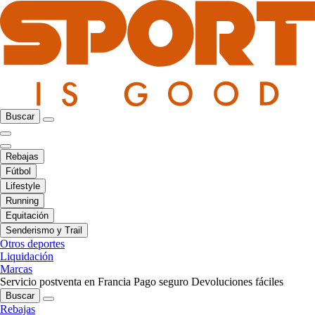
Buscar
Rebajas
Fútbol
Lifestyle
Running
Equitación
Senderismo y Trail
Otros deportes
Liquidación
Marcas
Servicio postventa en Francia
Pago seguro
Devoluciones fáciles
Buscar
Rebajas