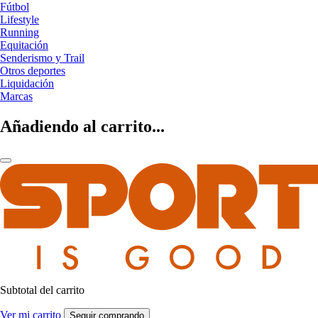
Fútbol
Lifestyle
Running
Equitación
Senderismo y Trail
Otros deportes
Liquidación
Marcas
Añadiendo al carrito...
Subtotal del carrito
Ver mi carrito
Seguir comprando