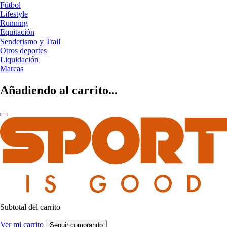
Fútbol
Lifestyle
Running
Equitación
Senderismo y Trail
Otros deportes
Liquidación
Marcas
Añadiendo al carrito...
Subtotal del carrito
Ver mi carrito
Seguir comprando