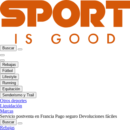
Buscar
Rebajas
Fútbol
Lifestyle
Running
Equitación
Senderismo y Trail
Otros deportes
Liquidación
Marcas
Servicio postventa en Francia
Pago seguro
Devoluciones fáciles
Buscar
Rebajas