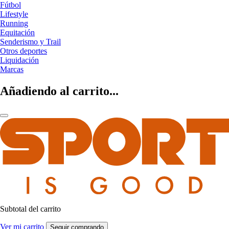
Fútbol
Lifestyle
Running
Equitación
Senderismo y Trail
Otros deportes
Liquidación
Marcas
Añadiendo al carrito...
Subtotal del carrito
Ver mi carrito
Seguir comprando