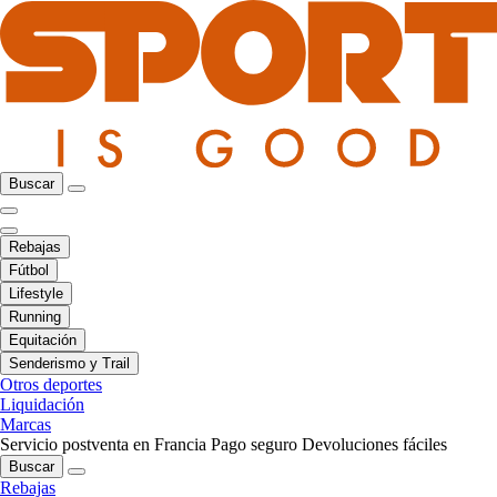
Buscar
Rebajas
Fútbol
Lifestyle
Running
Equitación
Senderismo y Trail
Otros deportes
Liquidación
Marcas
Servicio postventa en Francia
Pago seguro
Devoluciones fáciles
Buscar
Rebajas